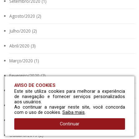
Setembro/2020 (1)
Agosto/2020 (2)
Julho/2020 (2)
Abril/2020 (3)
Março/2020 (1)
Fevereiro/2020 (2)
AVISO DE COOKIES
Janeiro/2020 (1)
Este site utiliza cookies para melhorar a experiência
de navegação e fornecer serviços personalizados
aos usuários.
Dezembro/2019 (1)
Ao continuar a navegar neste site, você concorda
com o uso de cookies.
Saiba mais
.
Novembro/2019 (2)
Continuar
Outubro/2019 (2)