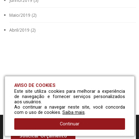
Junho/2019 (3)
Maio/2019 (2)
Abril/2019 (2)
AVISO DE COOKIES
Este site utiliza cookies para melhorar a experiência
Solicite um orçamento
de navegação e fornecer serviços personalizados
aos usuários.
Ao continuar a navegar neste site, você concorda
com o uso de cookies.
Saiba mais
.
Entre em contato com nossa equipe comercial e conheça
nossa linha de peças!
Continuar
Solicitar Orçamento