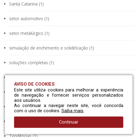
Santa Catarina (1)
setor automotivo (1)
setor metalúrgico (1)
simulação de enchimento e solidificação (1)
soluções completas (1)
surgimento da fundição (1)
AVISO DE COOKIES
Este site utiliza cookies para melhorar a experiência
sustentabilidade (1)
de navegação e fornecer serviços personalizados
aos usuários.
Ao continuar a navegar neste site, você concorda
Tecnologia (1)
com o uso de cookies.
Saiba mais
.
Tecnologia de ponta (1)
Continuar
Tendências (1)