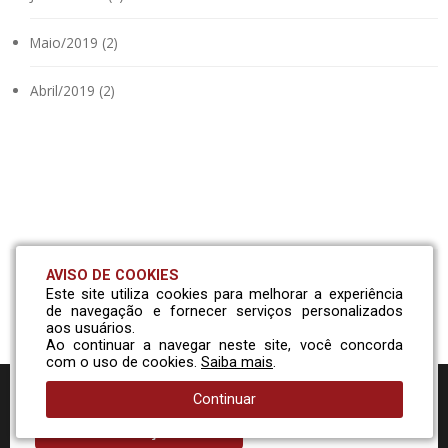
Maio/2019 (2)
Abril/2019 (2)
AVISO DE COOKIES
Este site utiliza cookies para melhorar a experiência
Solicite um orçamento
de navegação e fornecer serviços personalizados
aos usuários.
Ao continuar a navegar neste site, você concorda
com o uso de cookies.
Saiba mais
.
Entre em contato com nossa equipe comercial e conheça
nossa linha de peças!
Continuar
Solicitar Orçamento