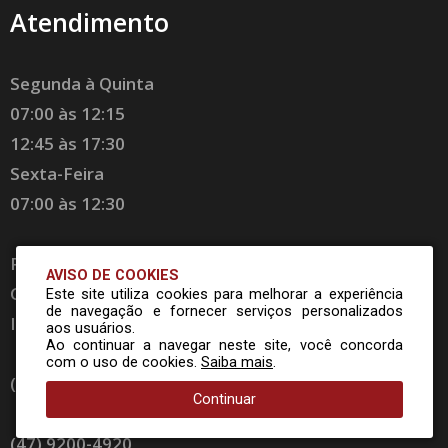
Atendimento
Segunda à Quinta
07:00 às 12:15
12:45 às 17:30
Sexta-Feira
07:00 às 12:30
Rua Dr. Getúlio Vargas, 1660
AVISO DE COOKIES
Cx. Postal 11 CEP 89140-000
Este site utiliza cookies para melhorar a experiência
de navegação e fornecer serviços personalizados
Ibirama - SC - Brasil
aos usuários.
Ao continuar a navegar neste site, você concorda
com o uso de cookies.
Saiba mais
.
(47) 3357 8300
Continuar
(47) 9200-4920