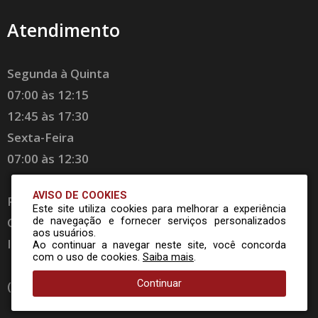
Atendimento
Segunda à Quinta
07:00 às 12:15
12:45 às 17:30
Sexta-Feira
07:00 às 12:30
AVISO DE COOKIES
Rua Dr. Getúlio Vargas, 1660
Este site utiliza cookies para melhorar a experiência
Cx. Postal 11 CEP 89140-000
de navegação e fornecer serviços personalizados
aos usuários.
Ibirama - SC - Brasil
Ao continuar a navegar neste site, você concorda
com o uso de cookies.
Saiba mais
.
Continuar
(47) 3357 8300