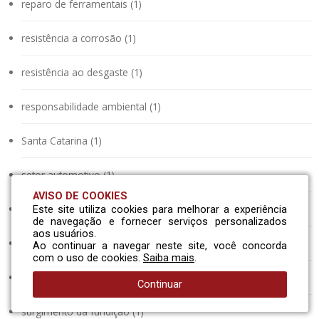
reparo de ferramentais (1)
resistência a corrosão (1)
resistência ao desgaste (1)
responsabilidade ambiental (1)
Santa Catarina (1)
setor automotivo (1)
AVISO DE COOKIES
setor metalúrgico (1)
Este site utiliza cookies para melhorar a experiência
de navegação e fornecer serviços personalizados
aos usuários.
simulação de enchimento e solidificação (1)
Ao continuar a navegar neste site, você concorda
com o uso de cookies.
Saiba mais
.
soluções completas (1)
Continuar
surgimento da fundição (1)